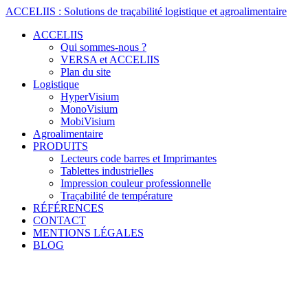
Skip
ACCELIIS
:
Solutions
de
traçabilité
logistique
et
agroalimentaire
to
ACCELIIS
content
Qui sommes-nous ?
VERSA et ACCELIIS
Plan du site
Logistique
HyperVisium
MonoVisium
MobiVisium
Agroalimentaire
PRODUITS
Lecteurs code barres et Imprimantes
Tablettes industrielles
Impression couleur professionnelle
Traçabilité de température
RÉFÉRENCES
CONTACT
MENTIONS LÉGALES
BLOG