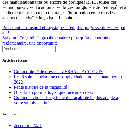
des manutentionnaires ou encore de portiques RFID, toutes ces
technologies visent à automatiser la gestion globale de l’entrepôt et à
facilement faire circuler et partager l’information entre tous les
acteurs de la chaîne logistique. La suite
ici
Navigation
Article
Précédent :
Transport et logistique : l’emploi progresse de +15% par
précédent
an !
de
Article
:
Suivant :
Traçabilité agroalimentaire : plus qu’une contrainte
l’article
suivant
réglementaire, une opportunité
Recherche
:
pour
:
Articles récents
Communiqué de presse – VERSA et ACCELIIS
Les 6 salons logistique et supply chain à ne pas manquer en
2022
Petite histoire de la traçabilité
Quel bilan pour la logistique face aux crises ?
Comment choisir le système de traçabilité le plus adapté à
votre supply chain ?
Archives
décembre 2021