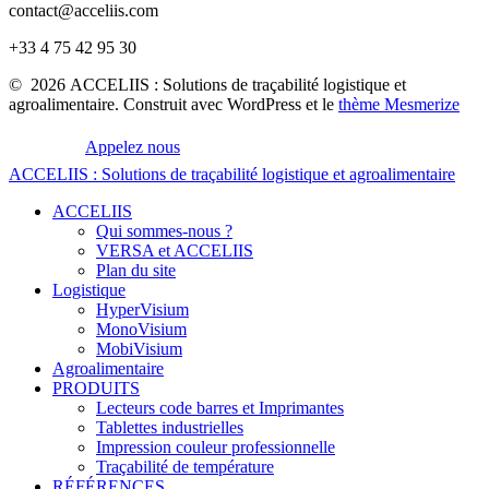
contact@acceliis.com
+33 4 75 42 95 30
© 2026 ACCELIIS : Solutions de traçabilité logistique et
agroalimentaire. Construit avec WordPress et le
thème Mesmerize
Appelez nous
ACCELIIS
:
Solutions
de
traçabilité
logistique
et
agroalimentaire
ACCELIIS
Qui sommes-nous ?
VERSA et ACCELIIS
Plan du site
Logistique
HyperVisium
MonoVisium
MobiVisium
Agroalimentaire
PRODUITS
Lecteurs code barres et Imprimantes
Tablettes industrielles
Impression couleur professionnelle
Traçabilité de température
RÉFÉRENCES