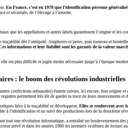
rne.
En France, c’est en 1978 que l’identification pérenne généralis
ace et sécurisée, de l’élevage à l’assiette.
imaux que les appellations et autres labels garantissent l’origine et les
traçabilité dès l’antiquité. Amphores et jarres, puis tonneau et bouteill
Ces informations et leur fiabilité sont les garants de la valeur ma
et elle est plus difficile et jugée moins nécessaire jusqu’à l’époque moder
ires : le boom des révolutions industrielles
autres confections artisanales) étaient suivies. Ici encore, leur origine
 registres permettent très tôt de garder la trace de leurs mouvements et 
atiques liées à la traçabilité se développent.
Elles se renforcent avec l
ble à l’identification et au suivi des productions lors de la deuxième révo
avant tout une révolution informatique, a entraîné un bouleversement des 
secteur privé et dans les années 1980 les premiers systèmes de lecture a