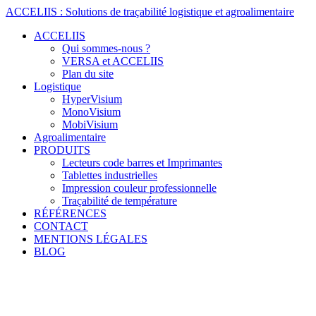
Skip
ACCELIIS
:
Solutions
de
traçabilité
logistique
et
agroalimentaire
to
ACCELIIS
content
Qui sommes-nous ?
VERSA et ACCELIIS
Plan du site
Logistique
HyperVisium
MonoVisium
MobiVisium
Agroalimentaire
PRODUITS
Lecteurs code barres et Imprimantes
Tablettes industrielles
Impression couleur professionnelle
Traçabilité de température
RÉFÉRENCES
CONTACT
MENTIONS LÉGALES
BLOG