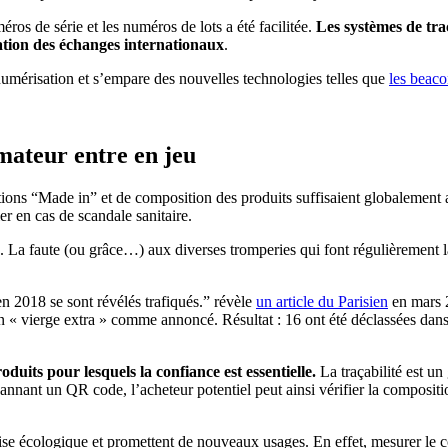
éros de série et les numéros de lots a été facilitée.
Les systèmes de tra
tation des échanges internationaux
.
de numérisation et s’empare des nouvelles technologies telles que
les beaco
mmateur entre en jeu
tions “Made in” et de composition des produits suffisaient globalement 
ier en cas de scandale sanitaire.
ées. La faute (ou grâce…) aux diverses tromperies qui font régulièrement
n 2018 se sont révélés trafiqués.” révèle
un article du Parisien
en mars 
en « vierge extra » comme annoncé. Résultat : 16 ont été déclassées dans
roduits pour lesquels la confiance est essentielle.
La traçabilité est un
scannant un QR code, l’acheteur potentiel peut ainsi vérifier la composi
rise écologique et promettent de nouveaux usages. En effet, mesurer le c