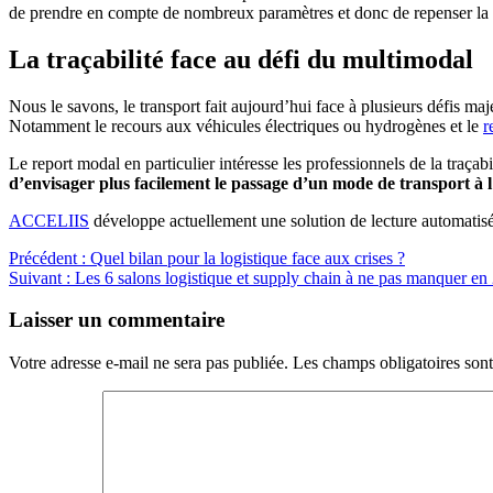
de prendre en compte de nombreux paramètres et donc de repenser la 
La traçabilité face au défi du multimodal
Nous le savons, le transport fait aujourd’hui face à plusieurs défis ma
Notamment le recours aux véhicules électriques ou hydrogènes et le
r
Le report modal en particulier intéresse les professionnels de la traçabi
d’envisager plus facilement le passage d’un mode de transport à l
ACCELIIS
développe actuellement une solution de lecture automatisée
Navigation
Article
Précédent :
Quel bilan pour la logistique face aux crises ?
Article
précédent
Suivant :
Les 6 salons logistique et supply chain à ne pas manquer en
de
suivant
:
l’article
:
Laisser un commentaire
Votre adresse e-mail ne sera pas publiée.
Les champs obligatoires son