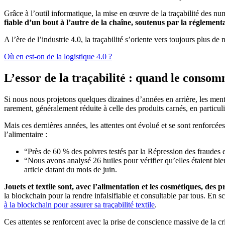
Grâce à l’outil informatique, la mise en œuvre de la traçabilité des num
fiable d’un bout à l’autre de la chaîne, soutenus par la réglemen
A l’ère de l’industrie 4.0, la traçabilité s’oriente vers toujours plus 
Où en est-on de la logistique 4.0 ?
L’essor de la traçabilité : quand le conso
Si nous nous projetons quelques dizaines d’années en arrière, les men
rarement, généralement réduite à celle des produits carnés, en particul
Mais ces dernières années, les attentes ont évolué et se sont renforc
l’alimentaire :
“Près de 60 % des poivres testés par la Répression des fraudes e
“Nous avons analysé 26 huiles pour vérifier qu’elles étaient bi
article datant du mois de juin.
Jouets et textile sont, avec l’alimentation et les cosmétiques, des p
la blockchain pour la rendre infalsifiable et consultable par tous. En 
à la blockchain pour assurer sa traçabilité textile
.
Ces attentes se renforcent avec la prise de conscience massive de la c