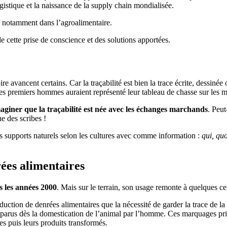
ogistique et la naissance de la supply chain mondialisée.
e, notamment dans l’agroalimentaire.
de cette prise de conscience et des solutions apportées.
oire avancent certains. Car la traçabilité est bien la trace écrite, dessiné
les premiers hommes auraient représenté leur tableau de chasse sur les
giner que la traçabilité est née avec les échanges marchands
. Peut
e des scribes !
es supports naturels selon les cultures avec comme information :
qui, quo
nrées alimentaires
ns les années 2000
. Mais sur le terrain, son usage remonte à quelques cen
uction de denrées alimentaires que la nécessité de garder la trace de la
parus dès la domestication de l’animal par l’homme. Ces marquages primi
es puis leurs produits transformés.