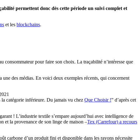
çabilité permettent donc dès cette période un suivi complet et
ns
et les
blockchains
.
au consommateur pour faire son choix. La traçabilité n’intéresse que
 la une des médias. En voici deux exemples récents, qui concernent
2021
 la catégorie inférieure. Du jamais vu chez
Que Choisir !
” d’après cet
 garant ! L’industrie textile s’empare aujourd’hui avec intelligence de
tion et la provenance de son linge de maison –
Tex (Carrefour) a recours
oût carbone d’un produit fini et disponible dans les rayons nécessite