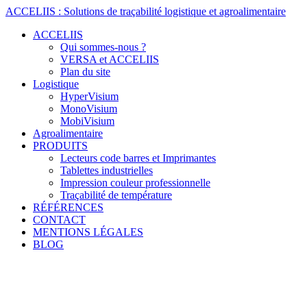
Skip
ACCELIIS
:
Solutions
de
traçabilité
logistique
et
agroalimentaire
to
ACCELIIS
content
Qui sommes-nous ?
VERSA et ACCELIIS
Plan du site
Logistique
HyperVisium
MonoVisium
MobiVisium
Agroalimentaire
PRODUITS
Lecteurs code barres et Imprimantes
Tablettes industrielles
Impression couleur professionnelle
Traçabilité de température
RÉFÉRENCES
CONTACT
MENTIONS LÉGALES
BLOG