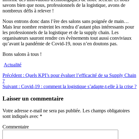
savons bien que nous, professionnels de la logistique, avons de
nombreux défis à relever !
Nous entrons donc dans l’ère des salons sans poignée de main…
Mais leur nombre restreint les rendra d’autant plus intéressants pour
les professionnels de la logistique et de la supply chain. Les
organisateurs sauront rendre ces évènements tout aussi conviviaux
qu’avant la pandémie de Covid-19, nous n’en doutons pas.
Bons salons à tous !
Actualité
Navigation
Article
Précédent :
Quels KPI’s pour évaluer l’efficacité de sa Supply Chain
précédent
?
de
Article
:
Suivant :
Covid-19 : comment la logistique s’adapte-t-elle à la crise ?
l’article
suivant
:
Laisser un commentaire
Votre adresse e-mail ne sera pas publiée.
Les champs obligatoires
sont indiqués avec
*
Commentaire