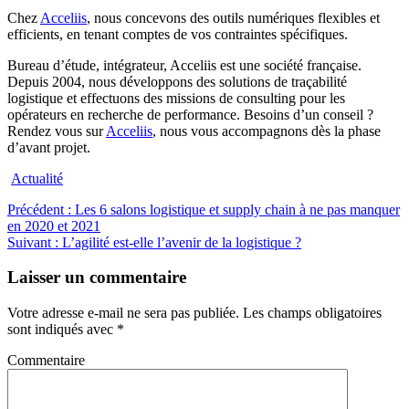
Chez
Acceliis
, nous concevons des outils numériques flexibles et
efficients, en tenant comptes de vos contraintes spécifiques.
Bureau d’étude, intégrateur, Acceliis est une société française.
Depuis 2004, nous développons des solutions de traçabilité
logistique et effectuons des missions de consulting pour les
opérateurs en recherche de performance. Besoins d’un conseil ?
Rendez vous sur
Acceliis
, nous vous accompagnons dès la phase
d’avant projet.
Actualité
Navigation
Article
Précédent :
Les 6 salons logistique et supply chain à ne pas manquer
précédent
en 2020 et 2021
de
Article
:
Suivant :
L’agilité est-elle l’avenir de la logistique ?
l’article
suivant
:
Laisser un commentaire
Votre adresse e-mail ne sera pas publiée.
Les champs obligatoires
sont indiqués avec
*
Commentaire