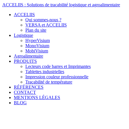
Skip
ACCELIIS
:
Solutions
de
traçabilité
logistique
et
agroalimentaire
to
ACCELIIS
content
Qui sommes-nous ?
VERSA et ACCELIIS
Plan du site
Logistique
HyperVisium
MonoVisium
MobiVisium
Agroalimentaire
PRODUITS
Lecteurs code barres et Imprimantes
Tablettes industrielles
Impression couleur professionnelle
Traçabilité de température
RÉFÉRENCES
CONTACT
MENTIONS LÉGALES
BLOG