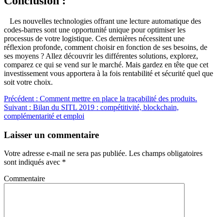
Conclusion :
Les nouvelles technologies offrant une lecture automatique des
codes-barres sont une opportunité unique pour optimiser les
processus de votre logistique. Ces dernières nécessitent une
réflexion profonde, comment choisir en fonction de ses besoins, de
ses moyens ? Allez découvrir les différentes solutions, explorez,
comparez ce qui se vend sur le marché. Mais gardez en tête que cet
investissement vous apportera à la fois rentabilité et sécurité quel que
soit votre choix.
Navigation
Article
Précédent :
Comment mettre en place la traçabilité des produits.
Article
précédent
Suivant :
Bilan du SITL 2019 : compétitivité, blockchain,
de
suivant
:
complémentarité et emploi
l’article
:
Laisser un commentaire
Votre adresse e-mail ne sera pas publiée.
Les champs obligatoires
sont indiqués avec
*
Commentaire