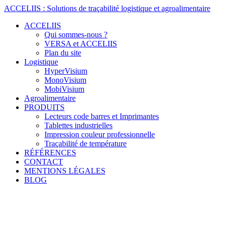
Skip
ACCELIIS
:
Solutions
de
traçabilité
logistique
et
agroalimentaire
to
ACCELIIS
content
Qui sommes-nous ?
VERSA et ACCELIIS
Plan du site
Logistique
HyperVisium
MonoVisium
MobiVisium
Agroalimentaire
PRODUITS
Lecteurs code barres et Imprimantes
Tablettes industrielles
Impression couleur professionnelle
Traçabilité de température
RÉFÉRENCES
CONTACT
MENTIONS LÉGALES
BLOG